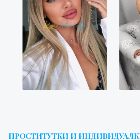
Анна
6400₴
12800₴
32000₴
7
Дарницкий
Демиевская
Дн
ПРОСТИТУТКИ И ИНДИВИДУАЛКИ