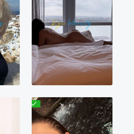
Нана
8500₴
7100₴
14200₴
35500₴
ВДНХ)
Дарницкий
Васильковская
Проверено