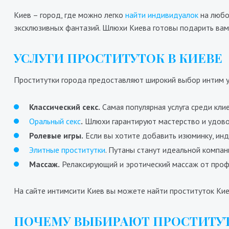
Киев – город, где можно легко
найти индивидуалок
на любой
эксклюзивных фантазий. Шлюхи Киева готовы подарить вам
УСЛУГИ ПРОСТИТУТОК В КИЕВЕ
Проститутки города предоставляют широкий выбор интим ус
Стелла
8
5800₴
11600₴
29000₴
Классический секс.
Самая популярная услуга среди кли
Деснянский
Дворец Украина
В
Оральный секс
.
Шлюхи гарантируют мастерство и удово
Ролевые игры.
Если вы хотите добавить изюминку, инд
Элитные проститутки
. Путаны станут идеальной компан
Массаж.
Релаксирующий и эротический массаж от проф
На сайте интимсити Киев вы можете найти проституток Кие
ПОЧЕМУ ВЫБИРАЮТ ПРОСТИТУТ