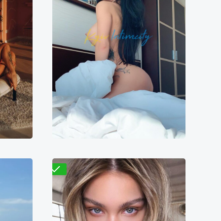
Розалия
4000₴
9700₴
19400₴
48500₴
ская
Деснянский
Кловская
Проверено