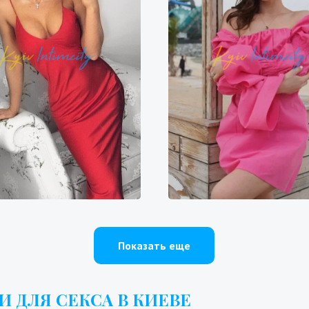
Галя
Эльза
200₴
14400₴
36000₴
9700₴
19400₴
4
епровский
Героев Днепра
Оболонский
Бересте
Показать еще
 ДЛЯ СЕКСА В КИЕВЕ