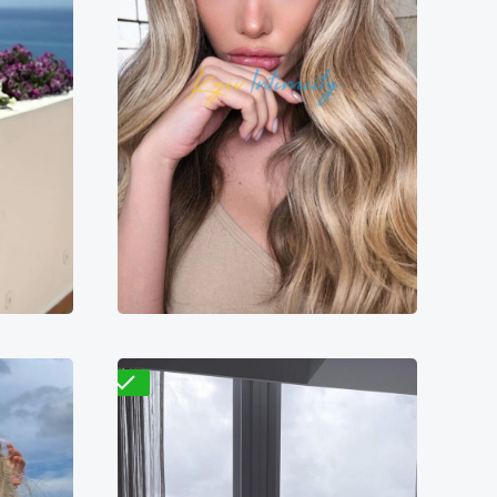
Стеф
7000₴
5800₴
11600₴
29000₴
ворота
Подольский
Ипподром
Проверено