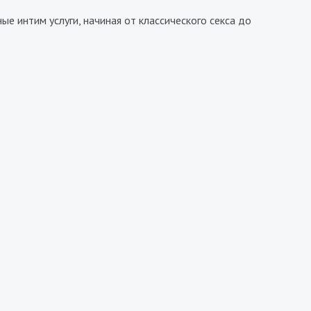
е интим услуги, начиная от классического секса до
Вера
8500₴
9600₴
19200₴
48000₴
Украина
Дарницкий
Арсенальная