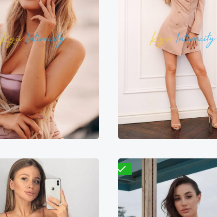
Яна
Элиза
000₴
14000₴
35000₴
4300₴
8600₴
2
сеевский
Золотые ворота
Деснянский
Дарн
Проверено