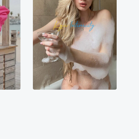
Шарлотта
8500₴
8600₴
17200₴
43000₴
йская
Дарницкий
Выдубичи