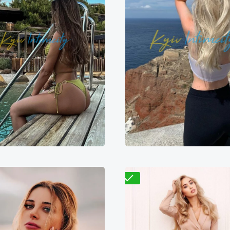
Валентина
Мадина
9700₴
19400₴
4
000₴
16000₴
40000₴
Деснянский
болонский
Демиевская
Выставочный центр (
Проверено