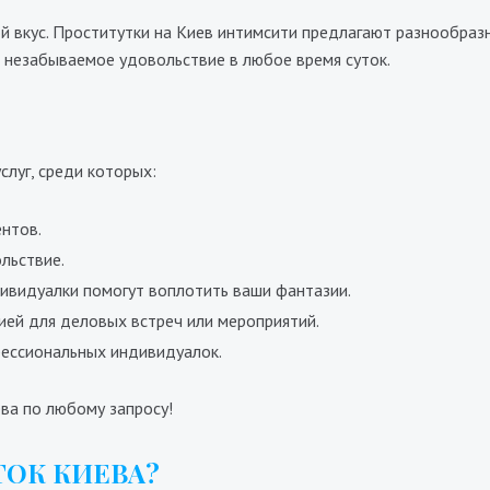
 вкус. Проститутки на Киев интимсити предлагают разнообразны
 незабываемое удовольствие в любое время суток.
Габриела
луг, среди которых:
Ханна
700₴
17400₴
43500₴
9700₴
19400₴
4
ентов.
Голосеевский
ыставочный центр (ВДНХ)
Голосеевский
Дворец 
льствие.
ивидуалки помогут воплотить ваши фантазии.
ией для деловых встреч или мероприятий.
ессиональных индивидуалок.
ва по любому запросу!
ОК КИЕВА?