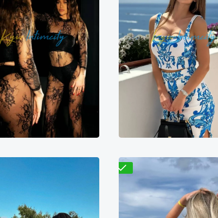
Николь
Василиса
600₴
11200₴
28000₴
9400₴
18800₴
4
непровский
Вокзальная
Дарницкий
Золотые 
Проверено