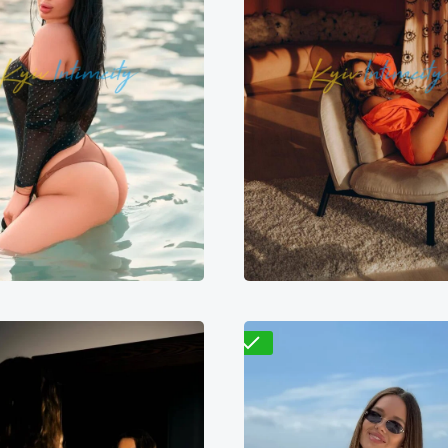
Лиса
Варвара
500₴
11000₴
27500₴
6800₴
13600₴
3
арницкий
Демиевская
Дарницкий
Житомир
Проверено