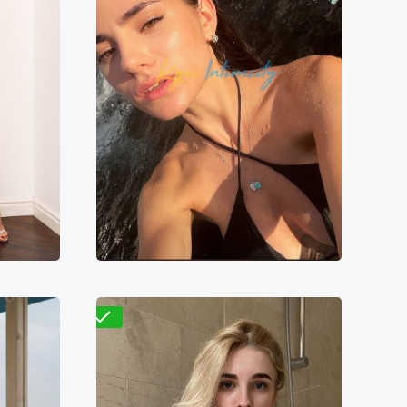
Вера
1500₴
7600₴
15200₴
38000₴
ица
Левый берег
Берестейская
Проверено