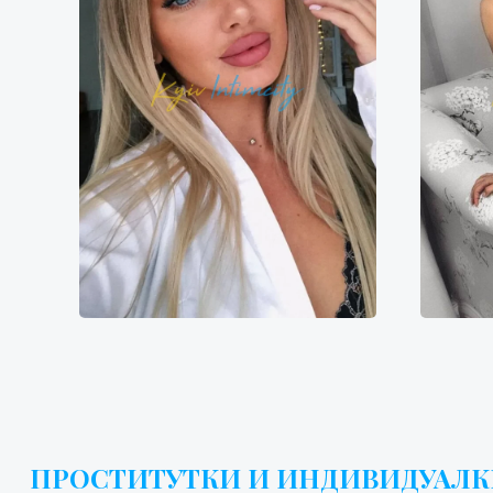
Анна
6400₴
12800₴
32000₴
7
Дарницкий
Демиевская
Дн
ПРОСТИТУТКИ И ИНДИВИДУАЛКИ