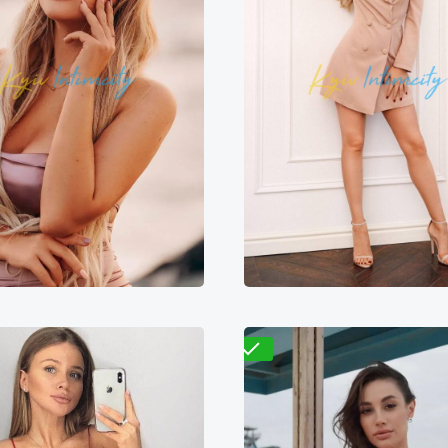
Яна
Элиза
000₴
14000₴
35000₴
4300₴
8600₴
2
сеевский
Золотые ворота
Деснянский
Дарн
Проверено