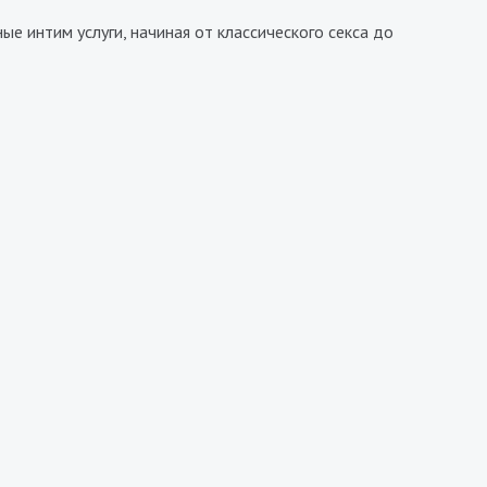
е интим услуги, начиная от классического секса до
Вера
8500₴
9600₴
19200₴
48000₴
Украина
Дарницкий
Арсенальная