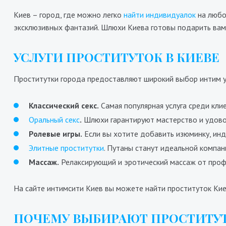
Киев – город, где можно легко
найти индивидуалок
на любой
эксклюзивных фантазий. Шлюхи Киева готовы подарить вам
УСЛУГИ ПРОСТИТУТОК В КИЕВЕ
Проститутки города предоставляют широкий выбор интим ус
Стелла
8
5800₴
11600₴
29000₴
Классический секс.
Самая популярная услуга среди кли
Деснянский
Дворец Украина
В
Оральный секс
.
Шлюхи гарантируют мастерство и удово
Ролевые игры.
Если вы хотите добавить изюминку, инд
Элитные проститутки
. Путаны станут идеальной компан
Массаж.
Релаксирующий и эротический массаж от проф
На сайте интимсити Киев вы можете найти проституток Кие
ПОЧЕМУ ВЫБИРАЮТ ПРОСТИТУТ