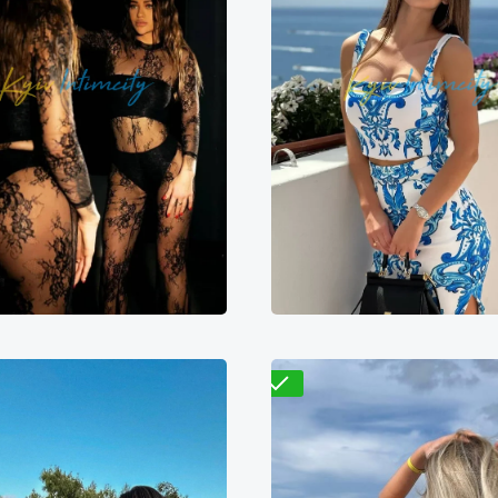
Николь
Василиса
600₴
11200₴
28000₴
9400₴
18800₴
4
непровский
Вокзальная
Дарницкий
Золотые 
Проверено