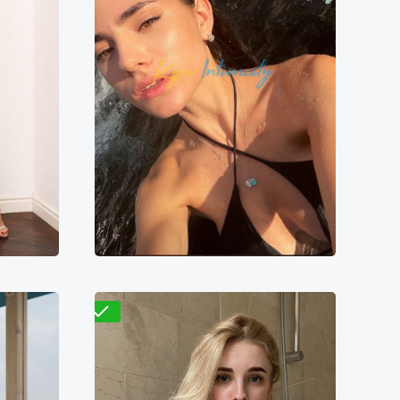
Вера
1500₴
7600₴
15200₴
38000₴
ица
Левый берег
Берестейская
Проверено