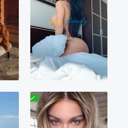
Розалия
4000₴
9700₴
19400₴
48500₴
ская
Деснянский
Кловская
Проверено