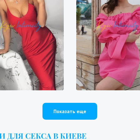
Галя
Эльза
200₴
14400₴
36000₴
9700₴
19400₴
4
епровский
Героев Днепра
Оболонский
Бересте
Показать еще
 ДЛЯ СЕКСА В КИЕВЕ