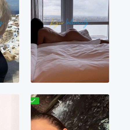
Нана
8500₴
7100₴
14200₴
35500₴
ВДНХ)
Дарницкий
Васильковская
Проверено