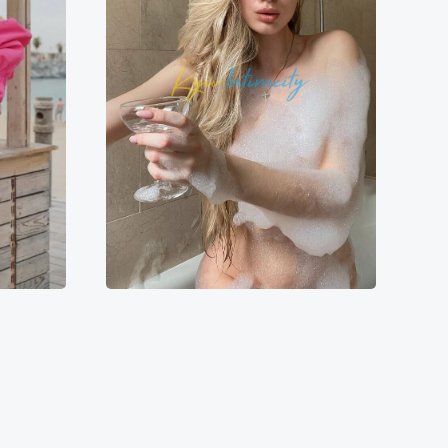
Шарлотта
8500₴
8600₴
17200₴
43000₴
йская
Дарницкий
Выдубичи