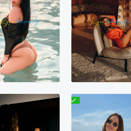
Лиса
Варвара
500₴
11000₴
27500₴
6800₴
13600₴
3
арницкий
Демиевская
Дарницкий
Житомир
Проверено