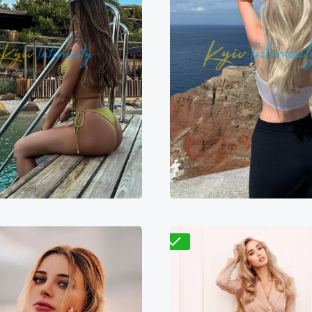
Валентина
Мадина
9700₴
19400₴
4
000₴
16000₴
40000₴
Деснянский
болонский
Демиевская
Выставочный центр (
Проверено