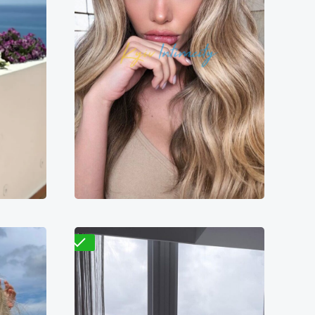
Стеф
7000₴
5800₴
11600₴
29000₴
ворота
Подольский
Ипподром
Проверено