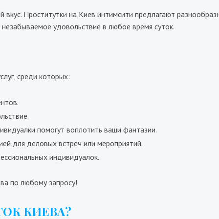
 вкус. Проститутки на Киев интимсити предлагают разнообразны
 незабываемое удовольствие в любое время суток.
Габриела
луг, среди которых:
Ханна
700₴
17400₴
43500₴
9700₴
19400₴
4
ентов.
Голосеевский
ыставочный центр (ВДНХ)
Голосеевский
Дворец 
льствие.
ивидуалки помогут воплотить ваши фантазии.
ией для деловых встреч или мероприятий.
ессиональных индивидуалок.
ва по любому запросу!
ОК КИЕВА?